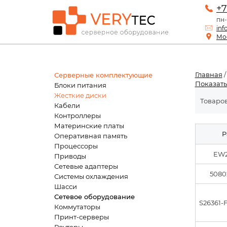
+7
пн-
inf
Мос
Главная
Серверные комплектующие
Показать
Блоки питания
Жесткие диски
Товаров 
Кабели
Контроллеры
Материнские платы
P
Оперативная память
Процессоры
EW2
Приводы
Сетевые адаптеры
5080
Системы охлаждения
Шасси
Сетевое оборудование
S26361-
Коммутаторы
Принт-серверы