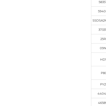
5835
5940
SSDSA2
3733
25R
09N
HD1
P8
PY2
4404
4658