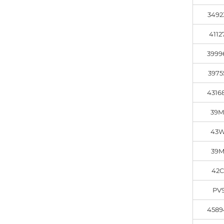
3492
4112
3999
3975
4316
39M
43W
39M
42C
PV
4589