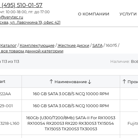
 (495) 510-01-57
чт: 10:00-18:00, пт: до 17:00
О КОМПАНИИ
УСЛУГИ
o@verytec.ru
ква, ул. Лавочкина 19, офис 421
/
Каталог
/
Комплектующие
/
Жесткие диски
/
SATA
/ 160Гб /
 все товары данной категории
113 из 113
Наличие:
Вс
art
Наименование
Прои
22AA
160 GB SATA 3.0GB/S NCQ 10000 RPM
29-001
160 GB SATA 3.0GB/S NCQ 10000 RPM
160Gb (U300/7200/8Mb) SATA-II For RX100S3
F3218-L160
RX100S4 RX200S3 RX220 RX300S3 TX150S4
Fuji
TX150S5 TX200S3 TX300S3