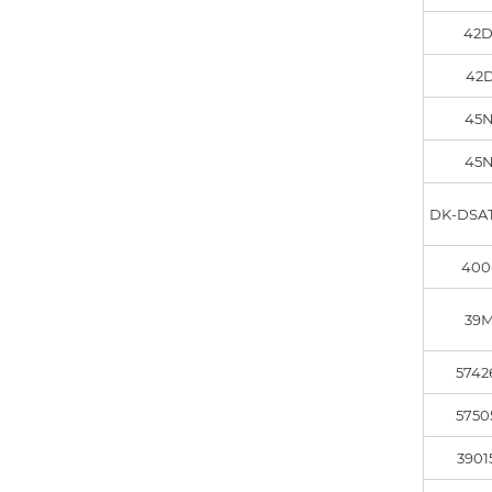
42D
42D
45N
45N
DK-DSAT
400
39M
5742
5750
3901