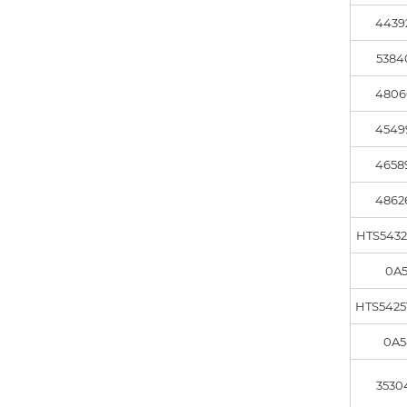
4439
5384
4806
4549
4658
4862
HTS5432
0A5
HTS5425
0A5
3530