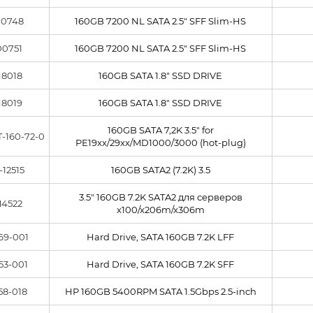
0748
160GB 7200 NL SATA 2.5" SFF Slim-HS
0751
160GB 7200 NL SATA 2.5" SFF Slim-HS
8018
160GB SATA 1.8" SSD DRIVE
8019
160GB SATA 1.8" SSD DRIVE
160GB SATA 7,2K 3.5" for
-160-72-0
PE19xx/29xx/MD1000/3000 (hot-plug)
-12515
160GB SATA2 (7.2K) 3.5
3.5" 160GB 7.2K SATA2 для серверов
4522
x100/x206m/x306m
69-001
Hard Drive, SATA 160GB 7.2K LFF
53-001
Hard Drive, SATA 160GB 7.2K SFF
58-018
HP 160GB 5400RPM SATA 1.5Gbps 2.5-inch