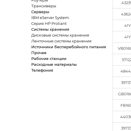
Роутеры
4323
Трансиверы
Серверы
4362
IBM eServer System
Серия HP Proliant
41Y
Системы хранения
Дисковые системы хранения
41Y
Ленточные системы хранения
Источники бесперебойного питания
VB016
Прочее
Рабочие станции
5712
Расходные материалы
Телефония
4844
3973
GB016
FB16
4403
3973