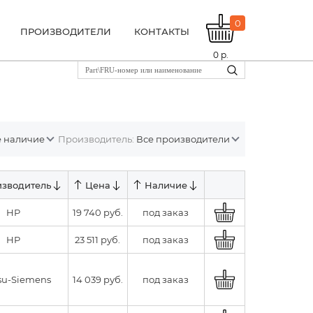
0
ПРОИЗВОДИТЕЛИ
КОНТАКТЫ
0
р.
ё наличие
Производитель:
Все производители
зводитель
Цена
Наличие
HP
19 740 руб.
под заказ
HP
23 511 руб.
под заказ
tsu-Siemens
14 039 руб.
под заказ