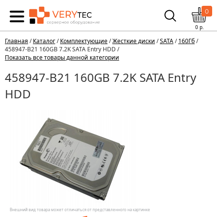
0
0
р.
Главная
/
Каталог
/
Комплектующие
/
Жесткие диски
/
SATA
/
160Гб
/
458947-B21 160GB 7.2K SATA Entry HDD /
Показать все товары данной категории
458947-B21 160GB 7.2K SATA Entry
HDD
Внешний вид товара может отличаться от представленного на картинке