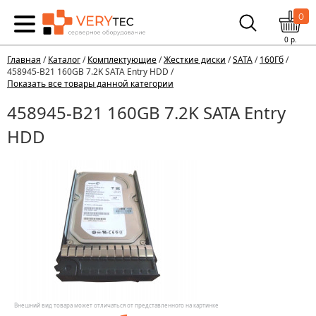
0
0
р.
Главная
/
Каталог
/
Комплектующие
/
Жесткие диски
/
SATA
/
160Гб
/
458945-B21 160GB 7.2K SATA Entry HDD /
Показать все товары данной категории
458945-B21 160GB 7.2K SATA Entry
HDD
Внешний вид товара может отличаться от представленного на картинке