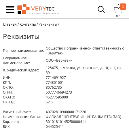
0
0
р.
Главная
/
Контакты
/ Реквизиты /
Реквизиты
Общество с ограниченной ответственностью
Полное наименование:
«Веритек»
Сокращенное
ООО «Веритек»
наименование:
125475, г. Москва, ул. Клинская, д. 10, к. 1, кв.
Юридический адрес:
39
ИНН:
7714691927
КПП:
774301001
ОКПО:
80762735
ОГРН:
5077746694273
ОКАТО:
45277595000
ОКВЭД:
52.6
Расчетный счет:
40702810900000171226
Наименование банка:
ФИЛИАЛ "ЦЕНТРАЛЬНЫЙ" БАНКА ВТБ (ПАО)
Кор. счет:
30101810145250000411
БИК:
044525411