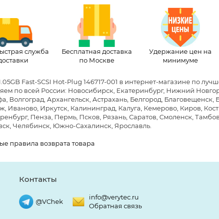
ыстрая служба
Бесплатная доставка
Удержание цен на
доставки
по Москве
минимуме
1.05GB Fast-SCSI Hot-Plug 146717-001 в интернет-магазине по луч
яем по всей России: Новосибирск, Екатеринбург, Нижний Новгоро
фа, Волгоград, Архангельск, Астрахань, Белгород, Благовещенск,
, Иваново, Иркутск, Калининград, Калуга, Кемерово, Киров, Кост
ренбург, Пенза, Пермь, Псков, Рязань, Саратов, Смоленск, Тамбов,
ск, Челябинск, Южно-Сахалинск, Ярославль.
ые правила возврата товара
Контакты
info@verytec.ru
@VChek
Обратная связь