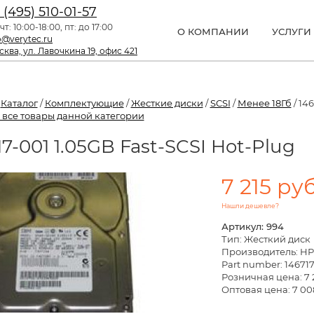
 (495) 510-01-57
чт: 10:00-18:00, пт: до 17:00
О КОМПАНИИ
УСЛУГИ
o@verytec.ru
ква, ул. Лавочкина 19, офис 421
/
Каталог
/
Комплектующие
/
Жесткие диски
/
SCSI
/
Менее 18Гб
/ 14
 все товары данной категории
17-001 1.05GB Fast-SCSI Hot-Plug
7 215 руб
Нашли дешевле?
Артикул: 994
Тип: Жесткий диск
Производитель: HP
Part number: 14671
Розничная цена:
7 
Оптовая цена: 7 00