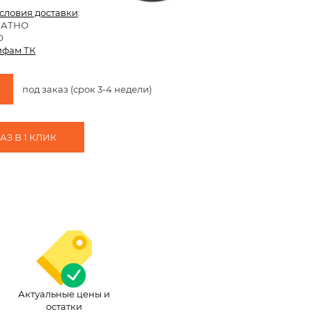
условия доставки
:
ЛАТНО
О
ифам ТК
под заказ (срок 3-4 недели)
З В 1 КЛИК
Актуальные цены и
остатки