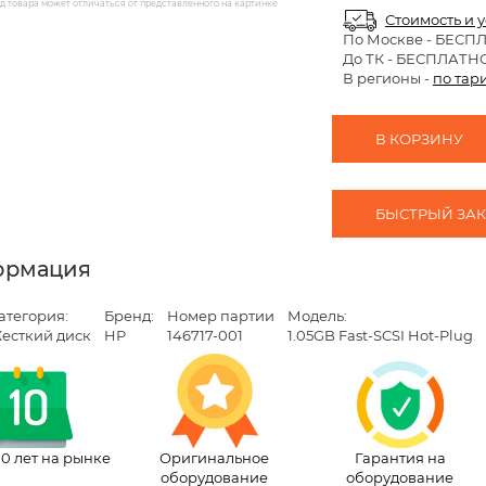
 товара может отличаться от представленного на картинке
Стоимость и 
По Москве
- БЕСП
До ТК - БЕСПЛАТН
В регионы -
по тар
В КОРЗИНУ
БЫСТРЫЙ ЗАКА
ормация
атегория:
Бренд:
Номер партии
Модель:
есткий диск
HP
146717-001
1.05GB Fast-SCSI Hot-Plug
10 лет на рынке
Оригинальное
Гарантия на
оборудование
оборудование