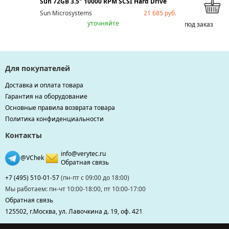
Sun 72GB 3.5" 10000 RPM SCSI Hard Drive
Sun Microsystems
21 685 руб.
уточняйте
под заказ
под заказ
под заказ
под заказ
Для покупателей
Доставка и оплата товара
Гарантия на оборудование
Основные правила возврата товара
Политика конфиденциальности
Контакты
info@verytec.ru
@VChek
Обратная связь
+7 (495) 510-01-57
(пн-пт с 09:00 до 18:00)
Мы работаем: пн-чт 10:00-18:00, пт 10:00-17:00
Обратная связь
125502, г.Москва, ул. Лавочкина д. 19, оф. 421