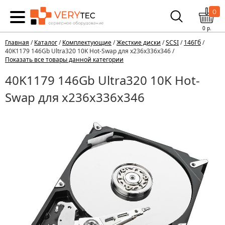
0
0
р.
Главная
/
Каталог
/
Комплектующие
/
Жесткие диски
/
SCSI
/
146Гб
/
40K1179 146Gb Ultra320 10K Hot-Swap для x236x336x346 /
Показать все товары данной категории
40K1179 146Gb Ultra320 10K Hot-
Swap для x236x336x346