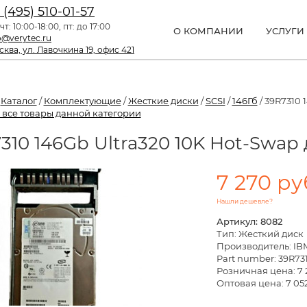
 (495) 510-01-57
чт: 10:00-18:00, пт: до 17:00
О КОМПАНИИ
УСЛУГИ
o@verytec.ru
ква, ул. Лавочкина 19, офис 421
/
Каталог
/
Комплектующие
/
Жесткие диски
/
SCSI
/
146Гб
/ 39R7310 
 все товары данной категории
310 146Gb Ultra320 10K Hot-Swap
7 270 ру
Нашли дешевле?
Артикул: 8082
Тип: Жесткий диск
Производитель: IB
Part number: 39R73
Розничная цена:
7 
Оптовая цена: 7 052