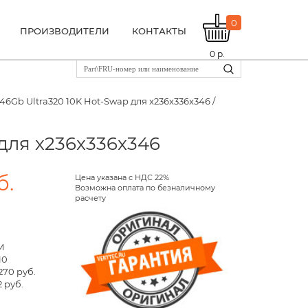
0
ПРОИЗВОДИТЕЛИ
КОНТАКТЫ
0
р.
146Gb Ultra320 10K Hot-Swap для x236x336x346 /
 для x236x336x346
б.
Цена указана с НДС 22%
Возможна оплата по безналичному
расчету
M
10
270 руб.
 руб.