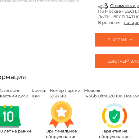
 товара может отличаться от представленного на картинке
Стоимость и 
По Москве
- БЕСП
До ТК - БЕСПЛАТН
В регионы -
по тар
В КОРЗИНУ
БЫСТРЫЙ ЗАКА
ормация
Категория:
Бренд:
Номер партии
Модель:
Жесткий диск
IBM
39R7310
146Gb Ultra320 10K Hot-Sw
10 лет на рынке
Оригинальное
Гарантия на
оборудование
оборудование