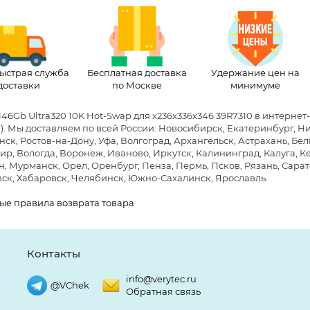
ыстрая служба
Бесплатная доставка
Удержание цен на
доставки
по Москве
минимуме
146Gb Ultra320 10K Hot-Swap для x236x336x346 39R7310 в интерне
)
. Мы доставляем по всей России: Новосибирск, Екатеринбург, Н
ск, Ростов-на-Дону, Уфа, Волгоград, Архангельск, Астрахань, Бе
р, Вологда, Воронеж, Иваново, Иркутск, Калининград, Калуга, Ке
, Мурманск, Орел, Оренбург, Пенза, Пермь, Псков, Рязань, Сарато
ск, Хабаровск, Челябинск, Южно-Сахалинск, Ярославль.
ые правила возврата товара
Контакты
info@verytec.ru
@VChek
Обратная связь