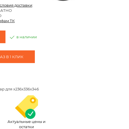
условия доставки
:
ЛАТНО
О
ифам ТК
в наличии
З В 1 КЛИК
ap для x236x336x346
Актуальные цены и
остатки