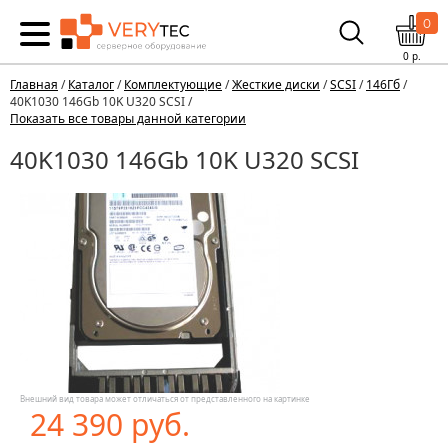
0
0
р.
Главная
/
Каталог
/
Комплектующие
/
Жесткие диски
/
SCSI
/
146Гб
/
40K1030 146Gb 10K U320 SCSI /
Показать все товары данной категории
40K1030 146Gb 10K U320 SCSI
Внешний вид товара может отличаться от представленного на картинке
24 390 руб.