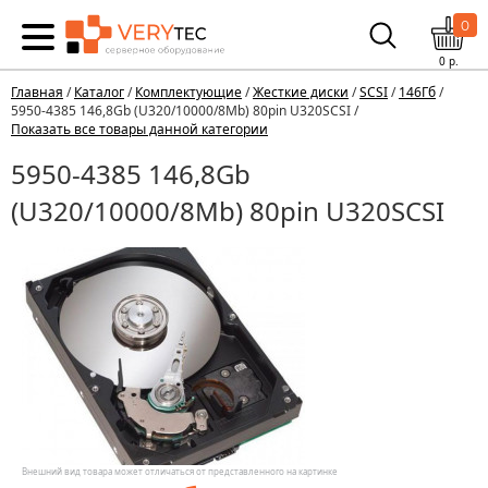
0
0
р.
Главная
/
Каталог
/
Комплектующие
/
Жесткие диски
/
SCSI
/
146Гб
/
5950-4385 146,8Gb (U320/10000/8Mb) 80pin U320SCSI /
Показать все товары данной категории
5950-4385 146,8Gb
(U320/10000/8Mb) 80pin U320SCSI
Внешний вид товара может отличаться от представленного на картинке