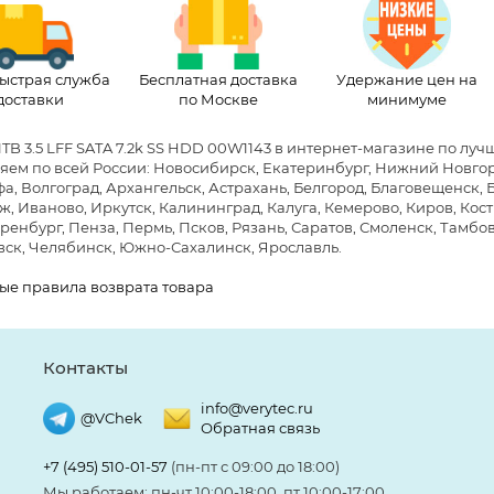
ыстрая служба
Бесплатная доставка
Удержание цен на
доставки
по Москве
минимуме
1TB 3.5 LFF SATA 7.2k SS HDD 00W1143 в интернет-магазине по лу
яем по всей России: Новосибирск, Екатеринбург, Нижний Новгоро
фа, Волгоград, Архангельск, Астрахань, Белгород, Благовещенск,
, Иваново, Иркутск, Калининград, Калуга, Кемерово, Киров, Кост
ренбург, Пенза, Пермь, Псков, Рязань, Саратов, Смоленск, Тамбов,
ск, Челябинск, Южно-Сахалинск, Ярославль.
ые правила возврата товара
Контакты
info@verytec.ru
@VChek
Обратная связь
+7 (495) 510-01-57
(пн-пт с 09:00 до 18:00)
Мы работаем: пн-чт 10:00-18:00, пт 10:00-17:00