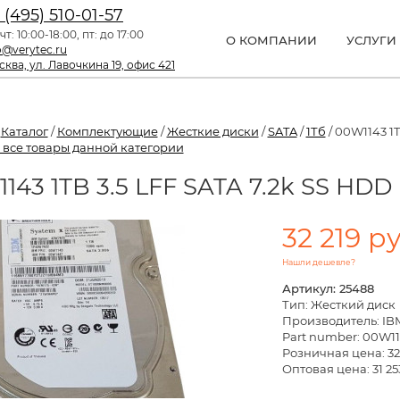
 (495) 510-01-57
чт: 10:00-18:00, пт: до 17:00
О КОМПАНИИ
УСЛУГИ
o@verytec.ru
ква, ул. Лавочкина 19, офис 421
/
Каталог
/
Комплектующие
/
Жесткие диски
/
SATA
/
1Тб
/ 00W1143 1T
 все товары данной категории
143 1TB 3.5 LFF SATA 7.2k SS HDD
32 219 ру
Нашли дешевле?
Артикул: 25488
Тип: Жесткий диск
Производитель: IB
Part number: 00W1
Розничная цена:
32
Оптовая цена: 31 25