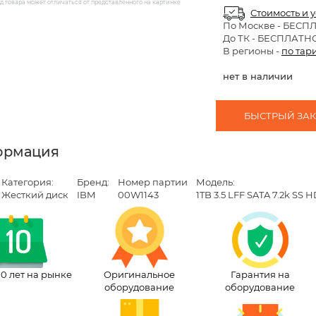
 товара может отличаться от представленного на картинке
Стоимость и 
По Москве
- БЕСП
До ТК - БЕСПЛАТН
В регионы -
по тар
нет в наличии
БЫСТРЫЙ ЗАКА
ормация
Категория:
Бренд:
Номер партии
Модель:
Жесткий диск
IBM
00W1143
1TB 3.5 LFF SATA 7.2k SS 
10 лет на рынке
Оригинальное
Гарантия на
оборудование
оборудование