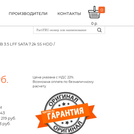
0
ПРОИЗВОДИТЕЛИ
КОНТАКТЫ
0
р.
B 3.5 LFF SATA 7.2k SS HDD /
б.
Цена указана с НДС 22%
Возможна оплата по безналичному
расчету
M
143
 219 руб.
3 руб.