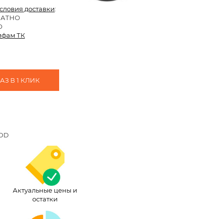
условия доставки
:
ЛАТНО
О
ифам ТК
З В 1 КЛИК
HDD
Актуальные цены и
остатки