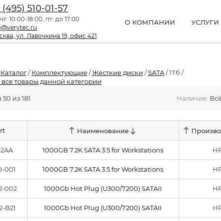
 (495) 510-01-57
чт: 10:00-18:00, пт: до 17:00
О КОМПАНИИ
УСЛУГИ
o@verytec.ru
ква, ул. Лавочкина 19, офис 421
/
Каталог
/
Комплектующие
/
Жесткие диски
/
SATA
/ 1Тб /
 все товары данной категории
 50 из 181
Наличие:
Вс
rt
Наименование
Произво
62AA
1000GB 7.2K SATA 3.5 for Workstations
H
0-001
1000GB 7.2K SATA 3.5 for Workstations
H
2-002
1000Gb Hot Plug (U300/7200) SATAII
H
2-B21
1000Gb Hot Plug (U300/7200) SATAII
H