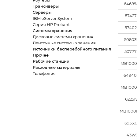
Роутеры
64689
Трансиверы
Серверы
57427
IBM eServer System
Серия HP Proliant
57402
Системы хранения
Дисковые системы хранения
50803
Ленточные системы хранения
Источники бесперебойного питания
50777
Прочее
Рабочие станции
MB100
Расходные материалы
Телефония
64940
MB100
62251
MB100
69550
43W