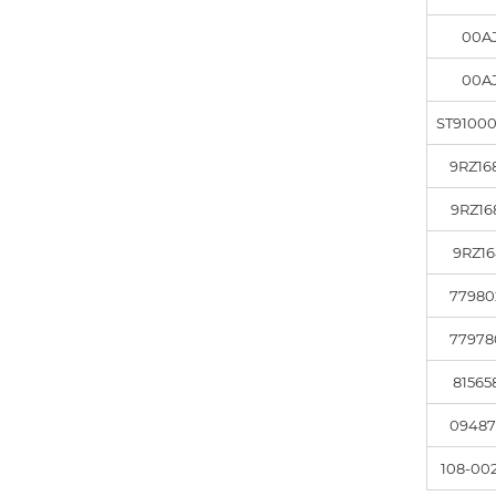
00A
00A
ST9100
9RZ16
9RZ16
9RZ16
77980
77978
81565
09487
108-00