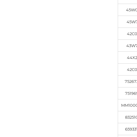
45W
45W
42C
43W
44X
42C
75267
75196
MM100
83251
65933