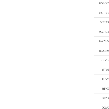
65956
80188
65933
63732
64746
63693
81Y
81Y9
81Y9
81Y3
81Y
00A