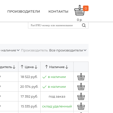
0
ПРОИЗВОДИТЕЛИ
КОНТАКТЫ
0
р.
ё наличие
Производитель:
Все производители
дитель
Цена
Наличие
P
18 522 руб.
в наличии
P
20 574 руб.
в наличии
P
17 392 руб.
под заказ
P
15 335 руб.
склад удаленный