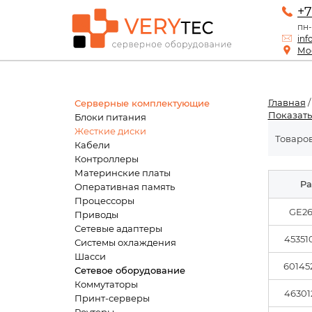
+7
пн-
inf
Мос
Главная
Серверные комплектующие
Показать
Блоки питания
Жесткие диски
Товаров
Кабели
Контроллеры
Материнские платы
Pa
Оперативная память
Процессоры
GE2
Приводы
Сетевые адаптеры
45351
Системы охлаждения
Шасси
60145
Сетевое оборудование
Коммутаторы
46301
Принт-серверы