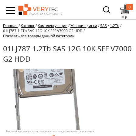
0
0
р.
Главная
/
Каталог
/
Комплектующие
/
Жесткие диски
/
SAS
/
1.2Тб
/
01LJ787 1.2Tb SAS 12G 10K SFF V7000 G2 HDD /
Показать все товары данной категории
01LJ787 1.2Tb SAS 12G 10K SFF V7000
G2 HDD
Внешний вид товара может отличаться от представленного на картинке