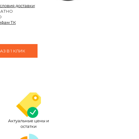
условия доставки
:
ЛАТНО
О
ифам ТК
З В 1 КЛИК
Актуальные цены и
остатки