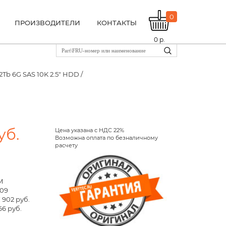
0
ПРОИЗВОДИТЕЛИ
КОНТАКТЫ
0
р.
2Tb 6G SAS 10K 2.5" HDD /
уб.
Цена указана с НДС 22%
Возможна оплата по безналичному
расчету
M
709
 902 руб.
66 руб.