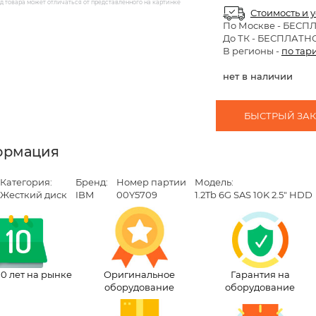
 товара может отличаться от представленного на картинке
Стоимость и 
По Москве
- БЕСП
До ТК - БЕСПЛАТН
В регионы -
по тар
нет в наличии
БЫСТРЫЙ ЗАКА
ормация
Категория:
Бренд:
Номер партии
Модель:
Жесткий диск
IBM
00Y5709
1.2Tb 6G SAS 10K 2.5" HDD
10 лет на рынке
Оригинальное
Гарантия на
оборудование
оборудование