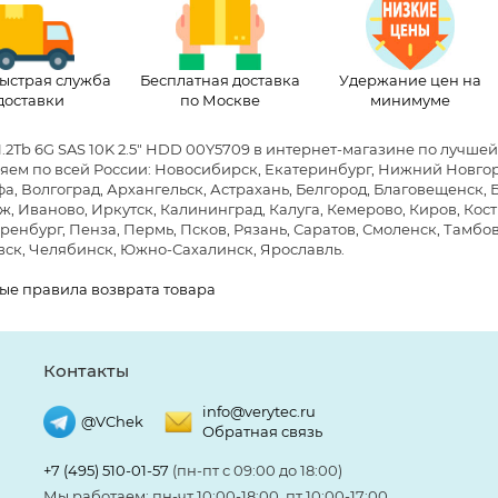
ыстрая служба
Бесплатная доставка
Удержание цен на
доставки
по Москве
минимуме
1.2Tb 6G SAS 10K 2.5" HDD 00Y5709 в интернет-магазине по лучше
яем по всей России: Новосибирск, Екатеринбург, Нижний Новгоро
фа, Волгоград, Архангельск, Астрахань, Белгород, Благовещенск,
, Иваново, Иркутск, Калининград, Калуга, Кемерово, Киров, Кост
ренбург, Пенза, Пермь, Псков, Рязань, Саратов, Смоленск, Тамбов,
ск, Челябинск, Южно-Сахалинск, Ярославль.
ые правила возврата товара
Контакты
info@verytec.ru
@VChek
Обратная связь
+7 (495) 510-01-57
(пн-пт с 09:00 до 18:00)
Мы работаем: пн-чт 10:00-18:00, пт 10:00-17:00