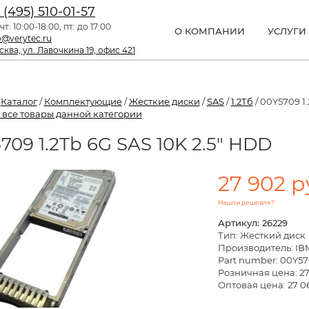
 (495) 510-01-57
чт: 10:00-18:00, пт: до 17:00
О КОМПАНИИ
УСЛУГИ
o@verytec.ru
ква, ул. Лавочкина 19, офис 421
/
Каталог
/
Комплектующие
/
Жесткие диски
/
SAS
/
1.2Тб
/ 00Y5709 1.
 все товары данной категории
709 1.2Tb 6G SAS 10K 2.5" HDD
27 902 р
Нашли дешевле?
Артикул: 26229
Тип: Жесткий диск
Производитель: IB
Part number: 00Y5
Розничная цена:
27
Оптовая цена: 27 0