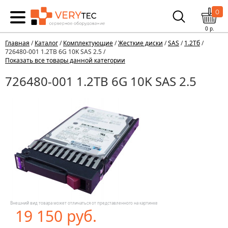
0
0
р.
Главная
/
Каталог
/
Комплектующие
/
Жесткие диски
/
SAS
/
1.2Тб
/
726480-001 1.2TB 6G 10K SAS 2.5 /
Показать все товары данной категории
726480-001 1.2TB 6G 10K SAS 2.5
Внешний вид товара может отличаться от представленного на картинке
19 150 руб.