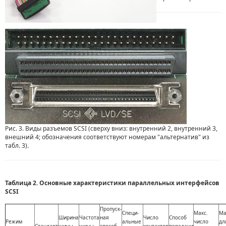
Рис. 3. Виды разъемов SCSI (сверху вниз: внутренний 2, внутренний 3,
внешний 4; обозначения соответствуют номерам "альтернатив" из
табл. 3).
Таблица 2. Основные характеристики параллельных интерфейсов
SCSI
Пропуск-
Специ-
Макс.
Ма
Ширина
Частота
ная
Число
Способ
Режим
альные
число
дл