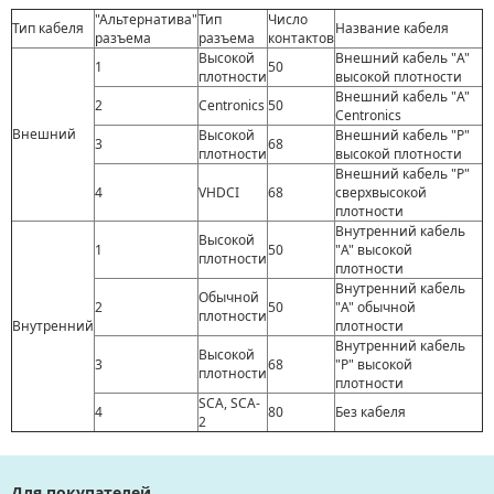
"Альтернатива"
Тип
Число
Тип кабеля
Название кабеля
разъема
разъема
контактов
Высокой
Внешний кабель "A"
1
50
плотности
высокой плотности
Внешний кабель "A"
2
Centronics
50
Centronics
Внешний
Высокой
Внешний кабель "P"
3
68
плотности
высокой плотности
Внешний кабель "P"
4
VHDCI
68
сверхвысокой
плотности
Внутренний кабель
Высокой
1
50
"A" высокой
плотности
плотности
Внутренний кабель
Обычной
2
50
"A" обычной
плотности
Внутренний
плотности
Внутренний кабель
Высокой
3
68
"P" высокой
плотности
плотности
SCA, SCA-
4
80
Без кабеля
2
Для покупателей