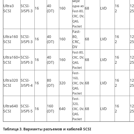
мере
Ultra3
SCSI-
40
16
12
одна из
16
160
68
LVD
SCSI
3/SPI-3
(DT)
2
25
Fast-80,
CRC, DV,
QAS,
Packet
Fast-
Ultra160
SCSI-
40
80,
16
12
16
160
68
LVD
SCSI
3/SPI-3
(DT)
CRC,
2
25
DV
Fast-80,
Ultra160+
SCSI-
40
16
12
CRC, DV,
16
160
68
LVD
SCSI
3/SPI-3
(DT)
2
25
QAS,
Packet
Fast-
160,
Ultra320
SCSI-
80
16
12
16
320
68
LVD
CRC, DV,
SCSI
3/SPI-4
(DT)
2
25
QAS,
Packet
Fast-
320,
Ultra640
SCSI-
160
16
12
16
640
68
LVD
CRC, DV,
SCSI
3/SPI-5
(DT)
2
25
QAS,
Packet
Таблица 3. Варианты разъемов и кабелей SCSI