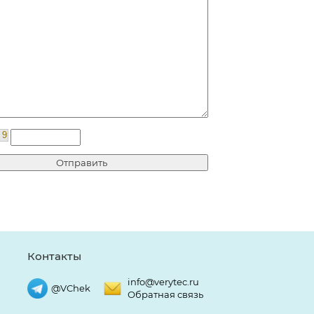
Контакты
info@verytec.ru
@VChek
Обратная связь