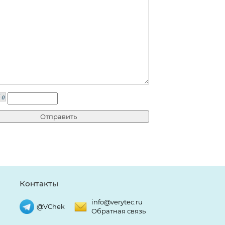
Контакты
info@verytec.ru
@VChek
Обратная связь