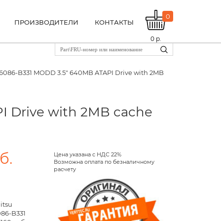
0
ПРОИЗВОДИТЕЛИ
КОНТАКТЫ
0
р.
6086-B331 MODD 3.5" 640MB ATAPI Drive with 2MB
 Drive with 2MB cache
б.
Цена указана с НДС 22%
Возможна оплата по безналичному
расчету
itsu
086-B331