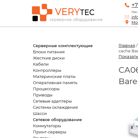
+7
пн-
inf
Мос
Главная
Серверные комплектующие
cache Bar
Блоки питания
Показать
Жесткие диски
Кабели
CA06
Контроллеры
Материнские платы
Bare
Оперативная память
Процессоры
Приводы
Сетевые адаптеры
Системы охлаждения
Шасси
Сетевое оборудование
Коммутаторы
Принт-серверы