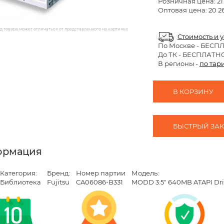
Розничная цена:
21
Оптовая цена: 20 2
 товара может отличаться от представленного на картинке
Стоимость и 
По Москве
- БЕСП
До ТК - БЕСПЛАТН
В регионы -
по тар
В КОРЗИНУ
БЫСТРЫЙ ЗАКА
ормация
Категория:
Бренд:
Номер партии
Модель:
Библиотека
Fujitsu
CA06086-B331
MODD 3.5" 640MB ATAPI Dri