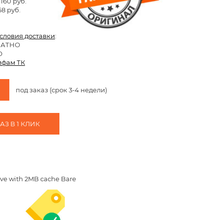
 160 руб.
68 руб.
условия доставки
:
ЛАТНО
О
ифам ТК
под заказ (срок 3-4 недели)
З В 1 КЛИК
ve with 2MB cache Bare