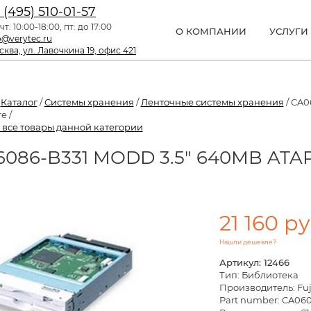
 (495) 510-01-57
чт: 10:00-18:00, пт: до 17:00
О КОМПАНИИ
УСЛУГИ
o@verytec.ru
ква, ул. Лавочкина 19, офис 421
/
Каталог
/
Системы хранения
/
Ленточные системы хранения
/ CA0
e /
 все товары данной категории
086-B331 MODD 3.5" 640MB ATAPI
21 160 ру
Нашли дешевле?
Артикул: 12466
Тип: Библиотека
Производитель: Fuj
Part number: CA06