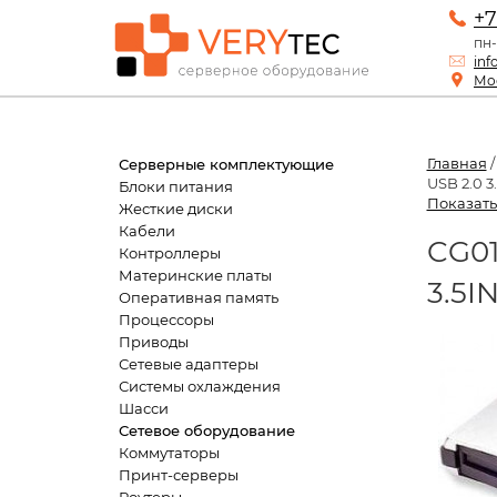
+7
пн-
inf
Мос
Главная
Серверные комплектующие
USB 2.0 3.
Блоки питания
Показать
Жесткие диски
Кабели
CG01
Контроллеры
Материнские платы
3.5I
Оперативная память
Процессоры
Приводы
Сетевые адаптеры
Системы охлаждения
Шасси
Сетевое оборудование
Коммутаторы
Принт-серверы