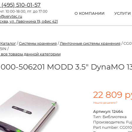
 (495) 510-01-57
чт: 10:00-18:00, пт: до 17:00
О КОМПАНИИ
УСЛУГИ
o@verytec.ru
ква, ул. Лавочкина 19, офис 421
/
Каталог
/
Системы хранения
/
Ленточные системы хранения
/ CG0
5IN /
 все товары данной категории
000-506201 MODD 3.5" DynaMO 13
N
22 809 р
Нашли дешевле?
Артикул: 12464
Тип: Библиотека
Производитель: Fuj
Part number: CG01