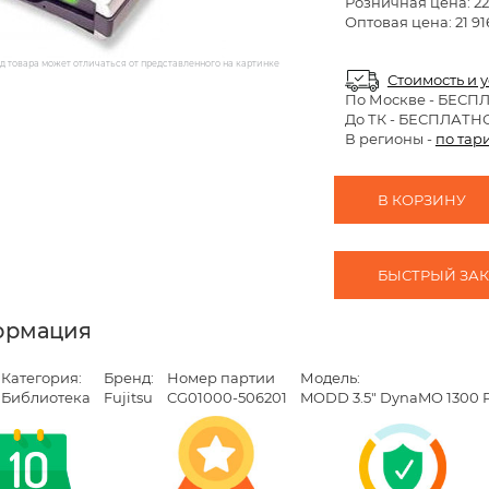
Розничная цена:
22
Оптовая цена: 21 91
 товара может отличаться от представленного на картинке
Стоимость и 
По Москве
- БЕСП
До ТК - БЕСПЛАТН
В регионы -
по тар
В КОРЗИНУ
БЫСТРЫЙ ЗАКА
ормация
Категория:
Бренд:
Номер партии
Модель:
Библиотека
Fujitsu
CG01000-506201
MODD 3.5" DynaMO 1300 Po