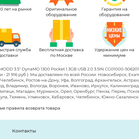
10 лет на рынке
Оригинальное
Гарантия на
оборудование
оборудование
ыстрая служба
Бесплатная доставка
Удержание цен на
доставки
по Москве
минимуме
MODD 3.5" DynaMO 1300 Pocket 1.3GB USB 2.0 3.5IN CG01000-50620
- 21 916 руб.)
. Мы доставляем по всей России: Новосибирск, Ека
 Челябинск, Ростов-на-Дону, Уфа, Волгоград, Архангельск, Астра
д, Владимир, Вологда, Воронеж, Иваново, Иркутск, Калининград, 
Липецк, Магадан, Мурманск, Орел, Оренбург, Пенза, Пермь, Псков,
Тула, Тюмень, Ульяновск, Хабаровск, Челябинск, Южно-Сахалинск
ые правила возврата товара
Контакты