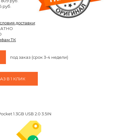
 809 руб.
6 руб.
условия доставки
:
ЛАТНО
О
ифам ТК
под заказ (срок 3-4 недели)
З В 1 КЛИК
cket 1.3GB USB 2.0 3.5IN