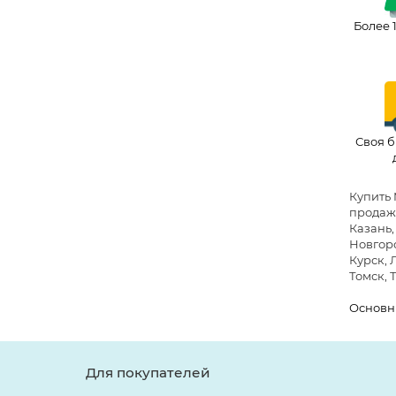
Более 
Своя б
Купить 
продажи 
Казань,
Новгоро
Курск, 
Томск, 
Основн
Для покупателей