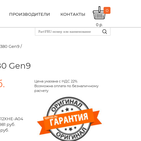
0
ПРОИЗВОДИТЕЛИ
КОНТАКТЫ
0
р.
380 Gen9 /
80 Gen9
б.
Цена указана с НДС 22%
Возможна оплата по безналичному
расчету
612XHE-A04
981 руб.
 руб.