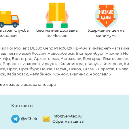
ыстрая служба
Бесплатная доставка
Удержание цен на
доставки
по Москве
минимуме
Fan For Proliant DL380 Gen9 PFR0612XHE-A04 в интернет-магазин
авляем по всей России: Новосибирск, Екатеринбург, Нижний Новг
, Уфа, Волгоград, Архангельск, Астрахань, Белгород, Благовещен
, Воронеж, Иваново, Иркутск, Калининград, Калуга, Кемерово, Ки
к, Орел, Оренбург, Пенза, Пермь, Псков, Рязань, Саратов, Смолен
ск, Хабаровск, Челябинск, Южно-Сахалинск, Ярославль.
ые правила возврата товара
Контакты
info@verytec.ru
@VChek
Обратная связь