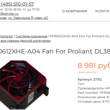
 (495) 510-01-57
чт: 10:00-18:00, пт: до 17:00
О КОМПАНИИ
УСЛУГИ
o@verytec.ru
ква, ул. Лавочкина 19, офис 421
/
Каталог
/
Системы хранения
/ PFR0612XHE-A04 Fan For Proliant DL
 все товары данной категории
612XHE-A04 Fan For Proliant DL3
8 981 ру
Нашли дешевле?
Артикул: 27312
Тип:
Производитель: HP
Part number: PFR0
Розничная цена:
8 
Оптовая цена: 8 711