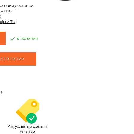
условия доставки
:
ЛАТНО
О
ифам ТК
в наличии
З В 1 КЛИК
n9
Актуальные цены и
остатки