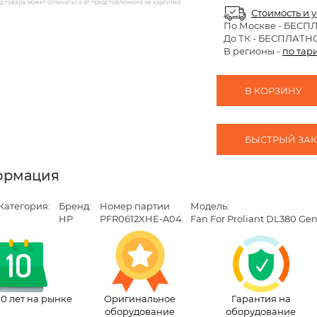
 товара может отличаться от представленного на картинке
Стоимость и 
По Москве
- БЕСП
До ТК - БЕСПЛАТН
В регионы -
по тар
В КОРЗИНУ
БЫСТРЫЙ ЗАКА
ормация
Категория:
Бренд:
Номер партии
Модель:
HP
PFR0612XHE-A04
Fan For Proliant DL380 Ge
10 лет на рынке
Оригинальное
Гарантия на
оборудование
оборудование