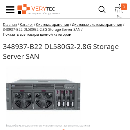
0
0
р.
Главная
/
Каталог
/
Системы хранения
/
Дисковые системы хранения
/
348937-B22 DL580G2-2.8G Storage Server SAN /
Показать все товары данной категории
348937-B22 DL580G2-2.8G Storage
Server SAN
Внешний вид товара может отличаться от представленного на картинке