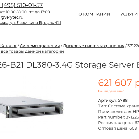
 (495) 510-01-57
чт: 10:00-18:00, пт: до 17:00
О КОМПАНИИ
УСЛУГИ
o@verytec.ru
ква, ул. Лавочкина 19, офис 421
/
Каталог
/
Системы хранения
/
Дисковые системы хранения
/ 37122
 все товары данной категории
26-B21 DL380-3.4G Storage Server 
621 607 
Нашли дешевле?
Артикул: 5788
Тип: Система хран
Производитель: HP
Part number: 371226
Розничная цена:
62
Оптовая цена: 609 1