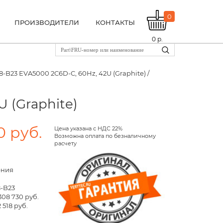
0
ПРОИЗВОДИТЕЛИ
КОНТАКТЫ
0
р.
98-B23 EVA5000 2C6D-C, 60Hz, 42U (Graphite) /
 (Graphite)
0 руб.
Цена указана с НДС 22%
Возможна оплата по безналичному
расчету
ения
8-B23
308 730 руб.
 518 руб.