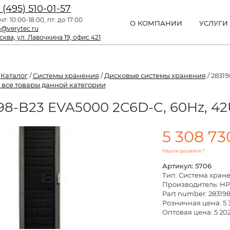
 (495) 510-01-57
чт: 10:00-18:00, пт: до 17:00
О КОМПАНИИ
УСЛУГИ
o@verytec.ru
ква, ул. Лавочкина 19, офис 421
/
Каталог
/
Системы хранения
/
Дисковые системы хранения
/ 2831
 все товары данной категории
98-B23 EVA5000 2C6D-C, 60Hz, 42U
5 308 73
Нашли дешевле?
Артикул: 5706
Тип: Система хран
Производитель: HP
Part number: 28319
Розничная цена:
5 
Оптовая цена: 5 202