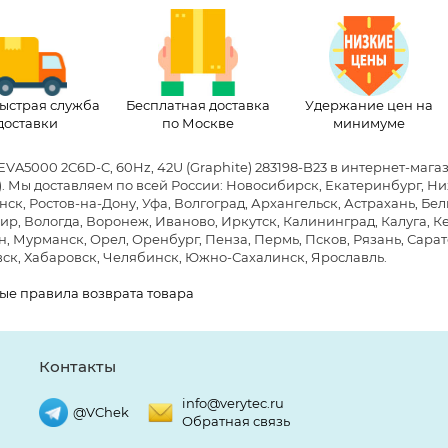
ыстрая служба
Бесплатная доставка
Удержание цен на
доставки
по Москве
минимуме
EVA5000 2C6D-C, 60Hz, 42U (Graphite) 283198-B23 в интернет-маг
)
. Мы доставляем по всей России: Новосибирск, Екатеринбург, Ни
ск, Ростов-на-Дону, Уфа, Волгоград, Архангельск, Астрахань, Бе
р, Вологда, Воронеж, Иваново, Иркутск, Калининград, Калуга, Ке
, Мурманск, Орел, Оренбург, Пенза, Пермь, Псков, Рязань, Сарато
ск, Хабаровск, Челябинск, Южно-Сахалинск, Ярославль.
ые правила возврата товара
Контакты
info@verytec.ru
@VChek
Обратная связь