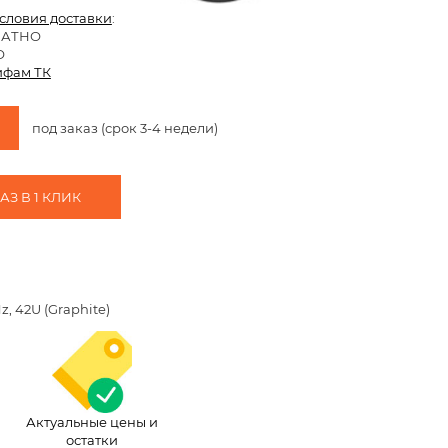
условия доставки
:
ЛАТНО
О
ифам ТК
под заказ (срок 3-4 недели)
З В 1 КЛИК
, 42U (Graphite)
Актуальные цены и
остатки