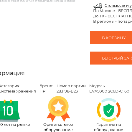
 товара может отличаться от представленного на картинке
Стоимость и 
По Москве
- БЕСП
До ТК - БЕСПЛАТН
В регионы -
по тар
В КОРЗИНУ
БЫСТРЫЙ ЗАКА
ормация
Категория:
Бренд:
Номер партии
Модель:
Система хранения
HP
283198-B23
EVA5000 2C6D-C, 60Hz
10 лет на рынке
Оригинальное
Гарантия на
оборудование
оборудование