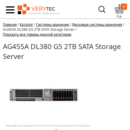
0
0
р.
Главная
/
Каталог
/
Системы хранения
/
Дисковые системы хранения
/
AG455A DL380 G5 2TB SATA Storage Server /
Показать все товары данной категории
AG455A DL380 G5 2TB SATA Storage
Server
Внешний вид товара может отличаться от представленного на картинке