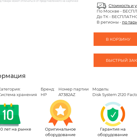
 товара может отличаться от представленного на картинке
Стоимость и 
По Москве
- БЕСП
До ТК - БЕСПЛАТН
В регионы -
по тар
В КОРЗИНУ
БЫСТРЫЙ ЗАКА
ормация
Категория:
Бренд:
Номер партии
Модель:
Система хранения
HP
A7382AZ
Disk System 2120 Fact
10 лет на рынке
Оригинальное
Гарантия на
оборудование
оборудование