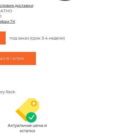
условия доставки
:
ЛАТНО
О
ифам ТК
под заказ (срок 3-4 недели)
З В 1 КЛИК
ory Rack
Актуальные цены и
остатки