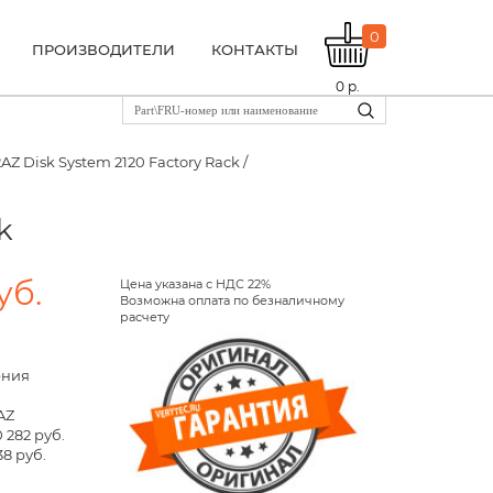
0
ПРОИЗВОДИТЕЛИ
КОНТАКТЫ
0
р.
AZ Disk System 2120 Factory Rack /
k
уб.
Цена указана с НДС 22%
Возможна оплата по безналичному
расчету
ения
AZ
 282 руб.
38 руб.