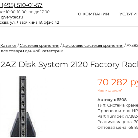
 (495) 510-01-57
чт: 10:00-18:00, пт: до 17:00
О КОМПАНИИ
УСЛУГИ
o@verytec.ru
ква, ул. Лавочкина 19, офис 421
/
Каталог
/
Системы хранения
/
Дисковые системы хранения
/ A7382
 все товары данной категории
2AZ Disk System 2120 Factory Rac
70 282 р
Нашли дешевле?
Артикул: 5508
Тип: Система хран
Производитель: HP
Part number: A7382
Розничная цена:
70
Оптовая цена: 68 8