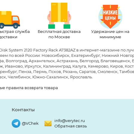
ыстрая служба
Бесплатная доставка
Удержание цен на
доставки
по Москве
минимуме
Disk System 2120 Factory Rack A7382AZ в интернет-магазине по лу
яем по всей России: Новосибирск, Екатеринбург, Нижний Новгоро
фа, Волгоград, Архангельск, Астрахань, Белгород, Благовещенск,
, Иваново, Иркутск, Калининград, Калуга, Кемерово, Киров, Кост
ренбург, Пенза, Пермь, Псков, Рязань, Саратов, Смоленск, Тамбов,
ск, Челябинск, Южно-Сахалинск, Ярославль.
ые правила возврата товара
Контакты
info@verytec.ru
@VChek
Обратная связь