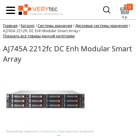
0
0
р.
Главная
/
Каталог
/
Системы хранения
/
Дисковые системы хранения
/
AJ745A 2212fc DC Enh Modular Smart Array /
Показать все товары данной категории
AJ745A 2212fc DC Enh Modular Smart
Array
Внешний вид товара может отличаться от представленного на картинке