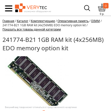
0
0
р.
Главная
/
Каталог
/
Комплектующие
/
Оперативная память
/
DIMM
/
241774-B21 1GB RAM kit (4x256MB) EDO memory option kit /
Показать все товары данной категории
241774-B21 1GB RAM kit (4x256MB)
EDO memory option kit
Внешний вид товара может отличаться от представленного на картинке