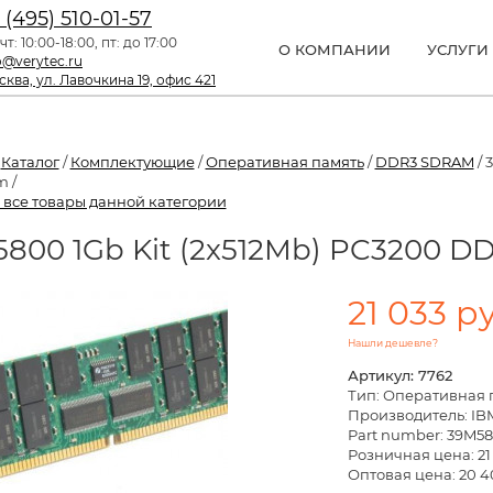
 (495) 510-01-57
чт: 10:00-18:00, пт: до 17:00
О КОМПАНИИ
УСЛУГИ
o@verytec.ru
ква, ул. Лавочкина 19, офис 421
/
Каталог
/
Комплектующие
/
Оперативная память
/
DDR3 SDRAM
/ 
m /
 все товары данной категории
800 1Gb Kit (2x512Mb) PC3200 DD
21 033 р
Нашли дешевле?
Артикул: 7762
Тип: Оперативная 
Производитель: IB
Part number: 39M5
Розничная цена:
21
Оптовая цена: 20 4