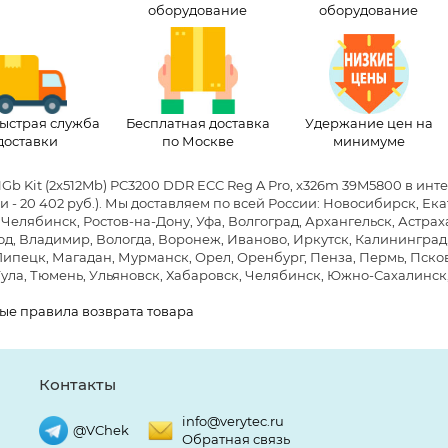
оборудование
оборудование
ыстрая служба
Бесплатная доставка
Удержание цен на
доставки
по Москве
минимуме
1Gb Kit (2x512Mb) PC3200 DDR ECC Reg A Pro, x326m 39M5800 в ин
 - 20 402 руб.)
. Мы доставляем по всей России: Новосибирск, Ек
 Челябинск, Ростов-на-Дону, Уфа, Волгоград, Архангельск, Астра
д, Владимир, Вологда, Воронеж, Иваново, Иркутск, Калининград, 
Липецк, Магадан, Мурманск, Орел, Оренбург, Пенза, Пермь, Псков,
Тула, Тюмень, Ульяновск, Хабаровск, Челябинск, Южно-Сахалинск
ые правила возврата товара
Контакты
info@verytec.ru
@VChek
Обратная связь