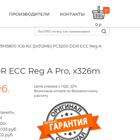
0
ПРОИЗВОДИТЕЛИ
КОНТАКТЫ
0
р.
39M5800 1Gb Kit (2x512Mb) PC3200 DDR ECC Reg A
R ECC Reg A Pro, x326m
уб.
Цена указана с НДС 22%
Возможна оплата по безналичному
расчету
память
M
800
 033 руб.
02 руб.