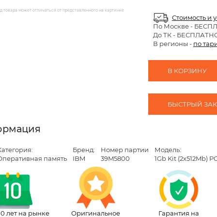
 товара может отличаться от представленного на картинке
Стоимость и 
По Москве
- БЕСП
До ТК - БЕСПЛАТН
В регионы -
по тар
В КОРЗИНУ
БЫСТРЫЙ ЗАКА
ормация
Категория:
Бренд:
Номер партии
Модель:
Оперативная память
IBM
39M5800
1Gb Kit (2x512Mb) 
10 лет на рынке
Оригинальное
Гарантия на