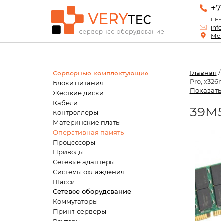
+7
пн-
inf
Мос
Главная
Серверные комплектующие
Pro, x326
Блоки питания
Показать
Жесткие диски
Кабели
39M5
Контроллеры
Материнские платы
Оперативная память
Процессоры
Приводы
Сетевые адаптеры
Системы охлаждения
Шасси
Сетевое оборудование
Коммутаторы
Принт-серверы