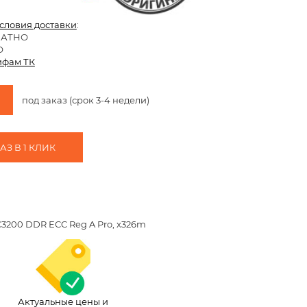
условия доставки
:
ЛАТНО
О
ифам ТК
под заказ (срок 3-4 недели)
З В 1 КЛИК
PC3200 DDR ECC Reg A Pro, x326m
Актуальные цены и