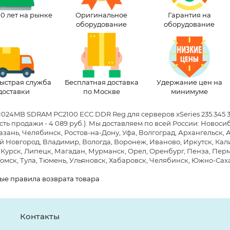
10 лет на рынке
Оригинальное
Гарантия на
оборудование
оборудование
ыстрая служба
Бесплатная доставка
Удержание цен на
доставки
по Москве
минимуме
1024MB SDRAM PC2100 ECC DDR Reg для серверов xSeries 235.345 
сть продажи - 4 089 руб.)
. Мы доставляем по всей России: Новоси
азань, Челябинск, Ростов-на-Дону, Уфа, Волгоград, Архангельск, 
 Новгород, Владимир, Вологда, Воронеж, Иваново, Иркутск, Кали
 Курск, Липецк, Магадан, Мурманск, Орел, Оренбург, Пенза, Пермь
Томск, Тула, Тюмень, Ульяновск, Хабаровск, Челябинск, Южно-Сах
ые правила возврата товара
Контакты