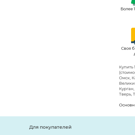
Более 
Своя б
Купить 
(стоимо
Омск, К
Великий
Курган,
Тверь, 
Основн
Для покупателей