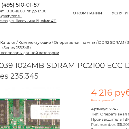
 (495) 510-01-57
чт: 10:00-18:00, пт: до 17:00
О КОМПАНИИ
УСЛУГИ
o@verytec.ru
ква, ул. Лавочкина 19, офис 421
/
Каталог
/
Комплектующие
/
Оперативная память
/
DDR2 SDRAM
/ 
xSeries 235.345 /
 все товары данной категории
039 1024MB SDRAM PC2100 ECC 
ies 235.345
4 216 руб
Нашли дешевле?
Артикул: 7742
Тип: Оперативная 
Производитель: IB
Part number: 33L50