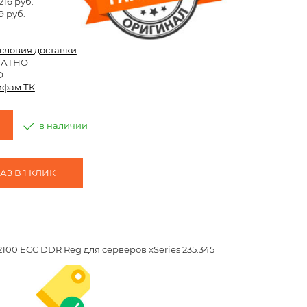
216 руб.
9 руб.
условия доставки
:
ЛАТНО
О
ифам ТК
в наличии
З В 1 КЛИК
00 ECC DDR Reg для серверов xSeries 235.345