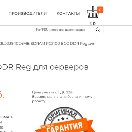
0
ПРОИЗВОДИТЕЛИ
КОНТАКТЫ
0
р.
33L5039 1024MB SDRAM PC2100 ECC DDR Reg для
DDR Reg для серверов
.
Цена указана с НДС 22%
Возможна оплата по безналичному
расчету
память
M
39