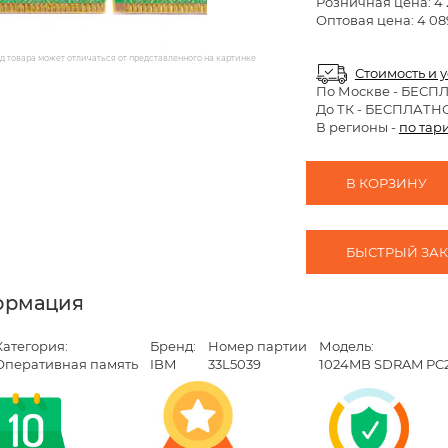
Розничная цена:
4 
Оптовая цена: 4 08
 товара может отличаться от представленного на картинке
Стоимость и 
По Москве
- БЕСП
До ТК - БЕСПЛАТН
В регионы -
по тар
В КОРЗИНУ
БЫСТРЫЙ ЗАКА
ормация
Категория:
Бренд:
Номер партии
Модель:
Оперативная память
IBM
33L5039
1024MB SDRAM PC21