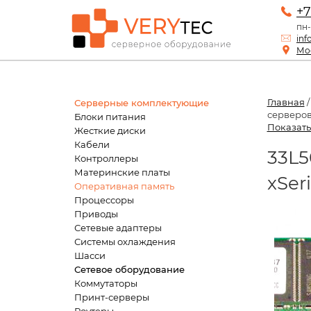
+7
пн-
inf
Мос
Главная
Серверные комплектующие
серверов 
Блоки питания
Показать
Жесткие диски
Кабели
33L5
Контроллеры
Материнские платы
xSer
Оперативная память
Процессоры
Приводы
Сетевые адаптеры
Системы охлаждения
Шасси
Сетевое оборудование
Коммутаторы
Принт-серверы