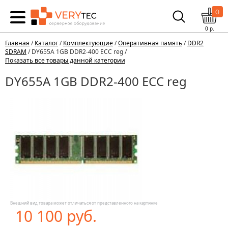
0
0
р.
Главная
/
Каталог
/
Комплектующие
/
Оперативная память
/
DDR2
SDRAM
/ DY655A 1GB DDR2-400 ECC reg /
Показать все товары данной категории
DY655A 1GB DDR2-400 ECC reg
Внешний вид товара может отличаться от представленного на картинке
10 100 руб.