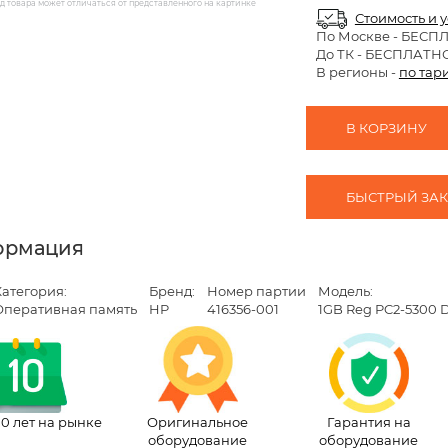
 товара может отличаться от представленного на картинке
Стоимость и 
По Москве
- БЕСП
До ТК - БЕСПЛАТН
В регионы -
по тар
В КОРЗИНУ
БЫСТРЫЙ ЗАКА
ормация
атегория:
Бренд:
Номер партии
Модель:
Оперативная память
HP
416356-001
1GB Reg PC2-5300 D
10 лет на рынке
Оригинальное
Гарантия на
оборудование
оборудование