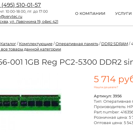
 (495) 510-01-57
чт: 10:00-18:00, пт: до 17:00
О КОМПАНИИ
УСЛУГИ
o@verytec.ru
ква, ул. Лавочкина 19, офис 421
/
Каталог
/
Комплектующие
/
Оперативная память
/
DDR2 SDRAM
/ 
 все товары данной категории
56-001 1GB Reg PC2-5300 DDR2 si
5 714 руб
Нашли дешевле?
Артикул: 3956
Тип: Оперативная 
Производитель: HP
Part number: 41635
Розничная цена:
5 
Оптовая цена: 5 543