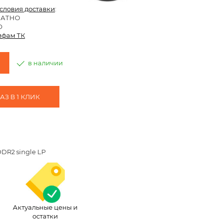
условия доставки
:
ЛАТНО
О
ифам ТК
в наличии
З В 1 КЛИК
DR2 single LP
Актуальные цены и
остатки