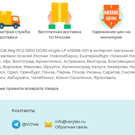
ыстрая служба
Бесплатная доставка
Удержание цен на
доставки
по Москве
минимуме
1GB Reg PC2-5300 DDR2 single LP 416356-001 в интернет-магазине
авляем по всей России: Новосибирск, Екатеринбург, Нижний Новг
, Уфа, Волгоград, Архангельск, Астрахань, Белгород, Благовещен
, Воронеж, Иваново, Иркутск, Калининград, Калуга, Кемерово, Ки
к, Орел, Оренбург, Пенза, Пермь, Псков, Рязань, Саратов, Смолен
ск, Хабаровск, Челябинск, Южно-Сахалинск, Ярославль.
ые правила возврата товара
Контакты
info@verytec.ru
@VChek
Обратная связь