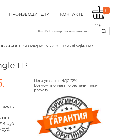
0
ПРОИЗВОДИТЕЛИ
КОНТАКТЫ
0
р.
416356-001 1GB Reg PC2-5300 DDR2 single LP /
ngle LP
.
Цена указана с НДС 22%
Возможна оплата по безналичному
расчету
память
6-001
714 руб.
 руб.