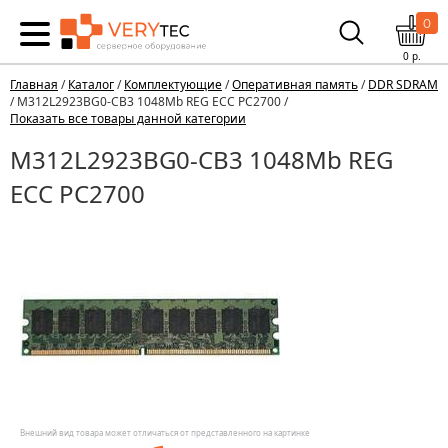
0
0
р.
Главная
/
Каталог
/
Комплектующие
/
Оперативная память
/
DDR SDRAM
/ M312L2923BG0-CB3 1048Mb REG ECC PC2700 /
Показать все товары данной категории
M312L2923BG0-CB3 1048Mb REG
ECC PC2700
Внешний вид товара может отличаться от представленного на картинке