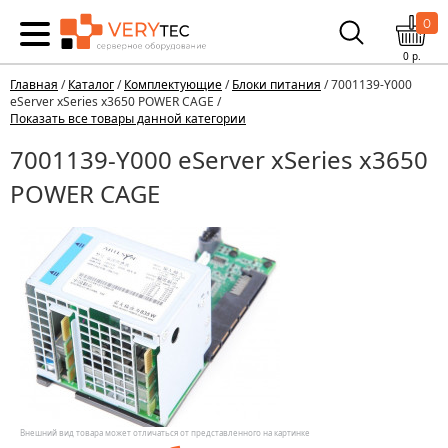
0
0
р.
Главная
/
Каталог
/
Комплектующие
/
Блоки питания
/ 7001139-Y000
eServer xSeries x3650 POWER CAGE /
Показать все товары данной категории
7001139-Y000 eServer xSeries x3650
POWER CAGE
Внешний вид товара может отличаться от представленного на картинке