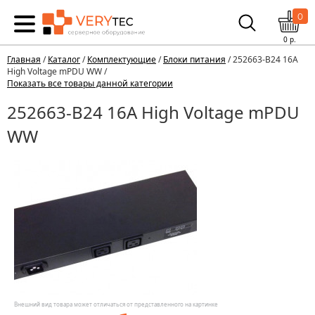
0
0
р.
Главная
/
Каталог
/
Комплектующие
/
Блоки питания
/ 252663-B24 16A
High Voltage mPDU WW /
Показать все товары данной категории
252663-B24 16A High Voltage mPDU
WW
Внешний вид товара может отличаться от представленного на картинке