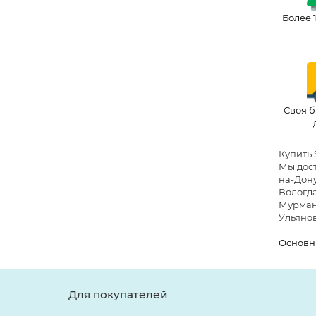
Более 
Своя б
Купить 
Мы дост
на-Дону
Вологда
Мурманс
Ульянов
Основн
Для покупателей