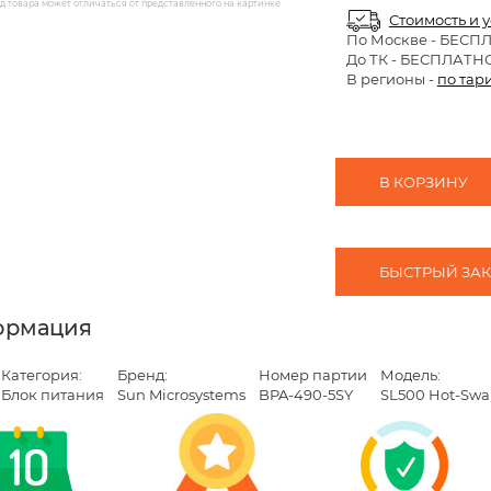
 товара может отличаться от представленного на картинке
Стоимость и 
По Москве
- БЕСП
До ТК - БЕСПЛАТН
В регионы -
по тар
В КОРЗИНУ
БЫСТРЫЙ ЗАКА
ормация
Категория:
Бренд:
Номер партии
Модель:
Блок питания
Sun Microsystems
BPA-490-5SY
SL500 Hot-Swa