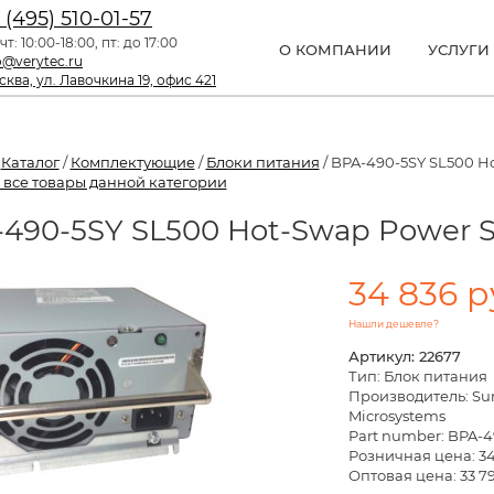
 (495) 510-01-57
чт: 10:00-18:00, пт: до 17:00
О КОМПАНИИ
УСЛУГИ
o@verytec.ru
ква, ул. Лавочкина 19, офис 421
/
Каталог
/
Комплектующие
/
Блоки питания
/ BPA-490-5SY SL500 Ho
 все товары данной категории
490-5SY SL500 Hot-Swap Power 
34 836 р
Нашли дешевле?
Артикул: 22677
Тип: Блок питания
Производитель: Su
Microsystems
Part number: BPA-4
Розничная цена:
34
Оптовая цена: 33 79