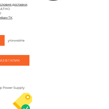
условия доставки
:
ЛАТНО
О
ифам ТК
уточняйте
З В 1 КЛИК
p Power Supply