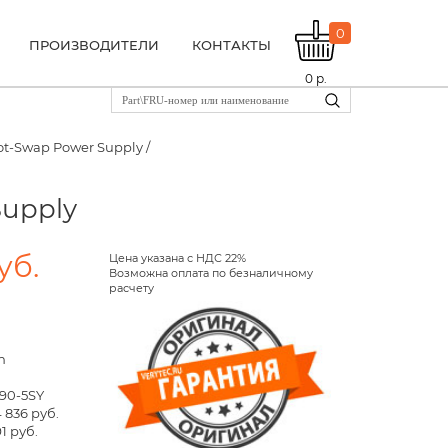
0
ПРОИЗВОДИТЕЛИ
КОНТАКТЫ
0
р.
t-Swap Power Supply /
Supply
уб.
Цена указана с НДС 22%
Возможна оплата по безналичному
расчету
n
90-5SY
 836 руб.
1 руб.