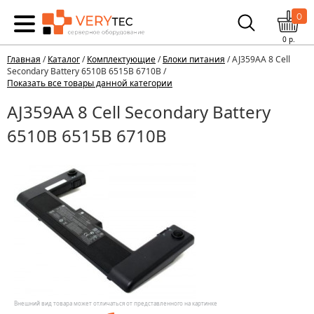
0
0
р.
Главная
/
Каталог
/
Комплектующие
/
Блоки питания
/ AJ359AA 8 Cell
Secondary Battery 6510B 6515B 6710B /
Показать все товары данной категории
AJ359AA 8 Cell Secondary Battery
6510B 6515B 6710B
Внешний вид товара может отличаться от представленного на картинке