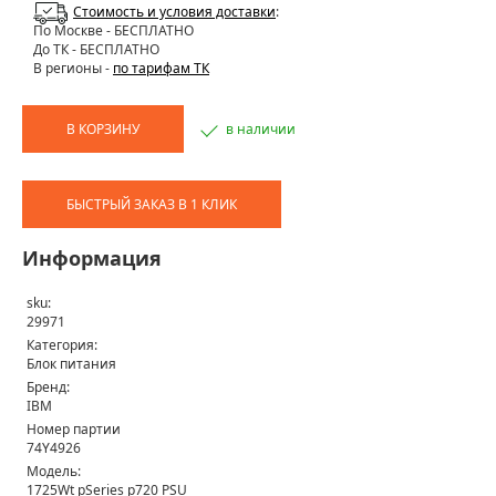
Стоимость и условия доставки
:
По Москве
- БЕСПЛАТНО
До ТК - БЕСПЛАТНО
В регионы -
по тарифам ТК
В КОРЗИНУ
в наличии
БЫСТРЫЙ ЗАКАЗ В 1 КЛИК
Информация
sku:
29971
Категория:
Блок питания
Бренд:
IBM
Номер партии
74Y4926
Модель:
1725Wt pSeries p720 PSU