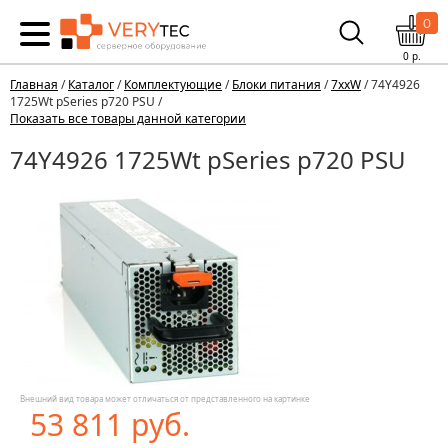
0
0
р.
Главная
/
Каталог
/
Комплектующие
/
Блоки питания
/
7xxW
/ 74Y4926
1725Wt pSeries p720 PSU /
Показать все товары данной категории
74Y4926 1725Wt pSeries p720 PSU
Внешний вид товара может отличаться от представленного на картинке
53 811 руб.