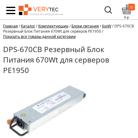
0
0
р.
Главная
/
Каталог
/
Комплектующие
/
Блоки питания
/
6xxW
/ DPS-670CB
Резервный Блок Питания 670Wt для серверов PE1950 /
Показать все товары данной категории
DPS-670CB Резервный Блок
Питания 670Wt для серверов
PE1950