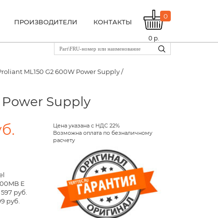
0
ПРОИЗВОДИТЕЛИ
КОНТАКТЫ
0
р.
roliant ML150 G2 600W Power Supply /
 Power Supply
уб.
Цена указана с НДС 22%
Возможна оплата по безналичному
расчету
el
600MB E
 597 руб.
9 руб.