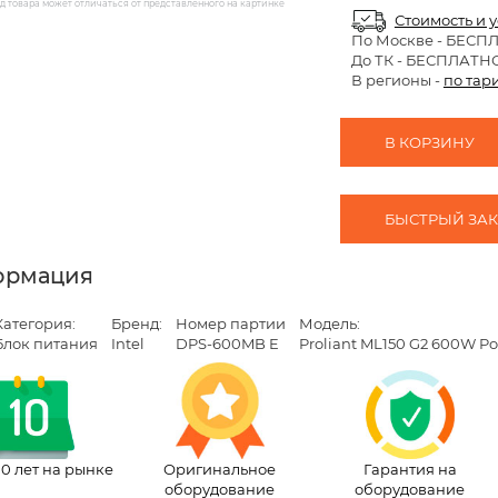
 товара может отличаться от представленного на картинке
Стоимость и 
По Москве
- БЕСП
До ТК - БЕСПЛАТН
В регионы -
по тар
В КОРЗИНУ
БЫСТРЫЙ ЗАКА
ормация
Категория:
Бренд:
Номер партии
Модель:
Блок питания
Intel
DPS-600MB E
Proliant ML150 G2 600W P
10 лет на рынке
Оригинальное
Гарантия на
оборудование
оборудование