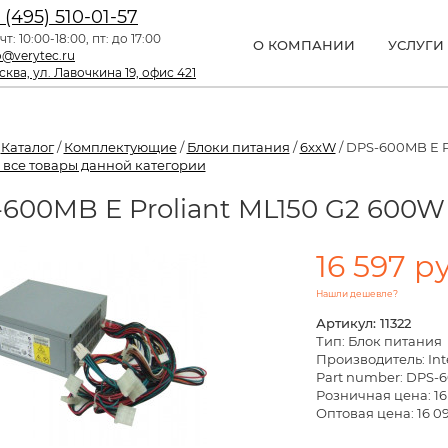
 (495) 510-01-57
чт: 10:00-18:00, пт: до 17:00
О КОМПАНИИ
УСЛУГИ
o@verytec.ru
ква, ул. Лавочкина 19, офис 421
/
Каталог
/
Комплектующие
/
Блоки питания
/
6xxW
/ DPS-600MB E P
 все товары данной категории
600MB E Proliant ML150 G2 600W
16 597 р
Нашли дешевле?
Артикул: 11322
Тип: Блок питания
Производитель: Int
Part number: DPS-
Розничная цена:
16
Оптовая цена: 16 09