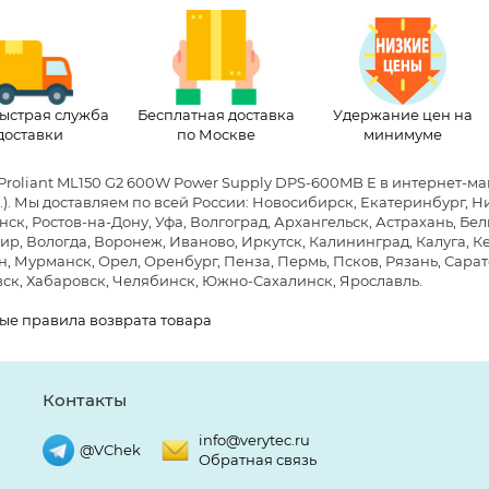
ыстрая служба
Бесплатная доставка
Удержание цен на
доставки
по Москве
минимуме
Proliant ML150 G2 600W Power Supply DPS-600MB E в интернет-м
)
. Мы доставляем по всей России: Новосибирск, Екатеринбург, Н
ск, Ростов-на-Дону, Уфа, Волгоград, Архангельск, Астрахань, Бе
р, Вологда, Воронеж, Иваново, Иркутск, Калининград, Калуга, Ке
, Мурманск, Орел, Оренбург, Пенза, Пермь, Псков, Рязань, Сарато
ск, Хабаровск, Челябинск, Южно-Сахалинск, Ярославль.
ые правила возврата товара
Контакты
info@verytec.ru
@VChek
Обратная связь