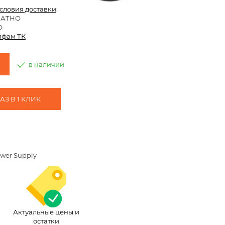
условия доставки
:
ЛАТНО
О
ифам ТК
в наличии
З В 1 КЛИК
ower Supply
Актуальные цены и
остатки