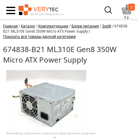
0
0
р.
Главная
/
Каталог
/
Комплектующие
/
Блоки питания
/
3xxW
/ 674838-
B21 ML310E Gen8 350W Micro ATX Power Supply /
Показать все товары данной категории
674838-B21 ML310E Gen8 350W
Micro ATX Power Supply
Внешний вид товара может отличаться от представленного на картинке