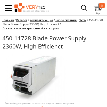
0
0
р.
Главная
/
Каталог
/
Комплектующие
/
Блоки питания
/
3xxW
/ 450-11728
Blade Power Supply 2360W, High Efficienct /
Показать все товары данной категории
450-11728 Blade Power Supply
2360W, High Efficienct
Внешний вид товара может отличаться от представленного на картинке