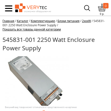
0
0
р.
Главная
/
Каталог
/
Комплектующие
/
Блоки питания
/
2xxxW
/ 545831-
001 2250 Watt Enclosure Power Supply /
Показать все товары данной категории
545831-001 2250 Watt Enclosure
Power Supply
Внешний вид товара может отличаться от представленного на картинке