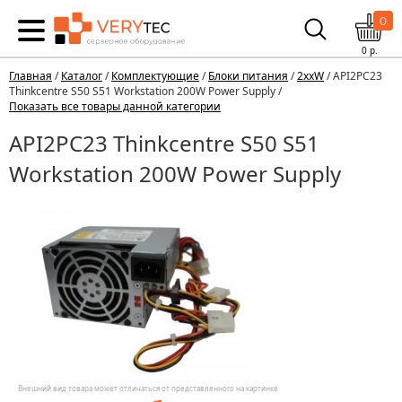
0
0
р.
Главная
/
Каталог
/
Комплектующие
/
Блоки питания
/
2xxW
/ API2PC23
Thinkcentre S50 S51 Workstation 200W Power Supply /
Показать все товары данной категории
API2PC23 Thinkcentre S50 S51
Workstation 200W Power Supply
Внешний вид товара может отличаться от представленного на картинке