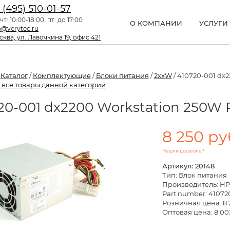
 (495) 510-01-57
чт: 10:00-18:00, пт: до 17:00
О КОМПАНИИ
УСЛУГИ
o@verytec.ru
ква, ул. Лавочкина 19, офис 421
/
Каталог
/
Комплектующие
/
Блоки питания
/
2xxW
/ 410720-001 dx2
 все товары данной категории
20-001 dx2200 Workstation 250W 
8 250 ру
Нашли дешевле?
Артикул: 20148
Тип: Блок питания
Производитель: HP
Part number: 41072
Розничная цена:
8 
Оптовая цена: 8 00