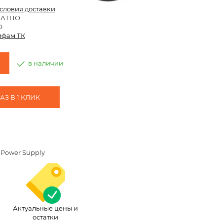
условия доставки
:
ЛАТНО
О
ифам ТК
в наличии
З В 1 КЛИК
 Power Supply
Актуальные цены и
остатки