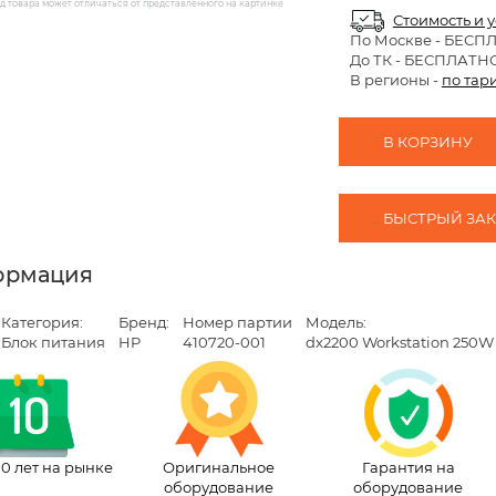
 товара может отличаться от представленного на картинке
Стоимость и 
По Москве
- БЕСП
До ТК - БЕСПЛАТН
В регионы -
по тар
В КОРЗИНУ
БЫСТРЫЙ ЗАКА
ормация
Категория:
Бренд:
Номер партии
Модель:
Блок питания
HP
410720-001
dx2200 Workstation 250W
10 лет на рынке
Оригинальное
Гарантия на
оборудование
оборудование