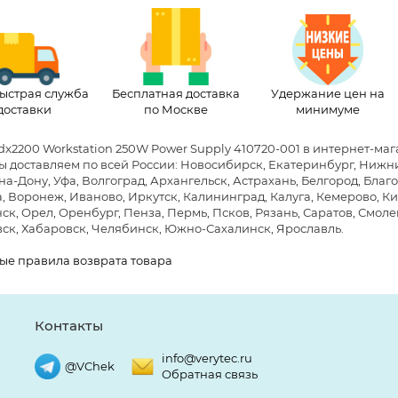
ыстрая служба
Бесплатная доставка
Удержание цен на
доставки
по Москве
минимуме
dx2200 Workstation 250W Power Supply 410720-001 в интернет-ма
Мы доставляем по всей России: Новосибирск, Екатеринбург, Нижни
на-Дону, Уфа, Волгоград, Архангельск, Астрахань, Белгород, Бла
, Воронеж, Иваново, Иркутск, Калининград, Калуга, Кемерово, Ки
к, Орел, Оренбург, Пенза, Пермь, Псков, Рязань, Саратов, Смолен
ск, Хабаровск, Челябинск, Южно-Сахалинск, Ярославль.
ые правила возврата товара
Контакты
info@verytec.ru
@VChek
Обратная связь