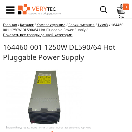
0
0
р.
Главная
/
Каталог
/
Комплектующие
/
Блоки питания
/
1xxxW
/ 164460-
001 1250W DL590/64 Hot-Pluggable Power Supply /
Показать все товары данной категории
164460-001 1250W DL590/64 Hot-
Pluggable Power Supply
Внешний вид товара может отличаться от представленного на картинке