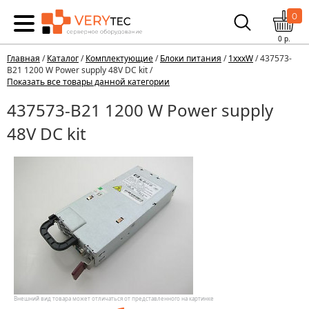
0
0
р.
Главная
/
Каталог
/
Комплектующие
/
Блоки питания
/
1xxxW
/ 437573-
B21 1200 W Power supply 48V DC kit /
Показать все товары данной категории
437573-B21 1200 W Power supply
48V DC kit
Внешний вид товара может отличаться от представленного на картинке