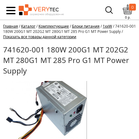
0
0
р.
Главная
/
Каталог
/
Комплектующие
/
Блоки питания
/
1xxW
/ 741620-001
180W 200G1 MT 202G2 MT 280G1 MT 285 Pro G1 MT Power Supply /
Показать все товары данной категории
741620-001 180W 200G1 MT 202G2
MT 280G1 MT 285 Pro G1 MT Power
Supply