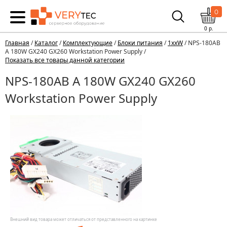
0
0
р.
Главная
/
Каталог
/
Комплектующие
/
Блоки питания
/
1xxW
/ NPS-180AB
A 180W GX240 GX260 Workstation Power Supply /
Показать все товары данной категории
NPS-180AB A 180W GX240 GX260
Workstation Power Supply
Внешний вид товара может отличаться от представленного на картинке