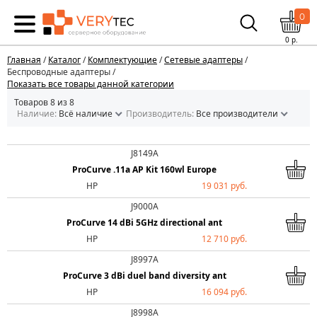
0
0
р.
Главная
/
Каталог
/
Комплектующие
/
Сетевые адаптеры
/
Беспроводные адаптеры /
Показать все товары данной категории
Товаров 8 из 8
Наличие:
Всё наличие
Производитель:
Все производители
J8149A
ProCurve .11a AP Kit 160wl Europe
HP
19 031 руб.
J9000A
ProCurve 14 dBi 5GHz directional ant
HP
12 710 руб.
J8997A
ProCurve 3 dBi duel band diversity ant
HP
16 094 руб.
J8998A