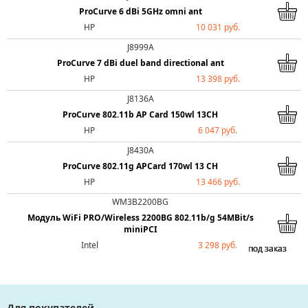
ProCurve 6 dBi 5GHz omni ant
HP
10 031 руб.
J8999A
ProCurve 7 dBi duel band directional ant
HP
13 398 руб.
J8136A
ProCurve 802.11b AP Card 150wl 13CH
HP
6 047 руб.
J8430A
ProCurve 802.11g APCard 170wl 13 CH
HP
13 466 руб.
WM3B2200BG
Модуль WiFi PRO/Wireless 2200BG 802.11b/g 54MBit/s
miniPCI
Intel
3 298 руб.
под заказ
под заказ
под заказ
под заказ
под заказ
под заказ
под заказ
под заказ
Для покупателей